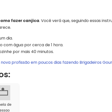
como fazer canjica
. Você verá que, seguindo essas instr
arece.
um dia.
o com água por cerca de 1 hora.
cozinhe por mais 40 minutos.
nova profissão em poucos dias fazendo Brigadeiros Gou
os:
ela de
essao