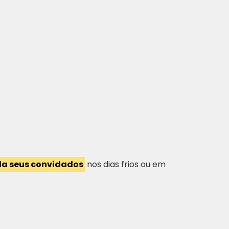
nda seus convidados
nos dias frios ou em