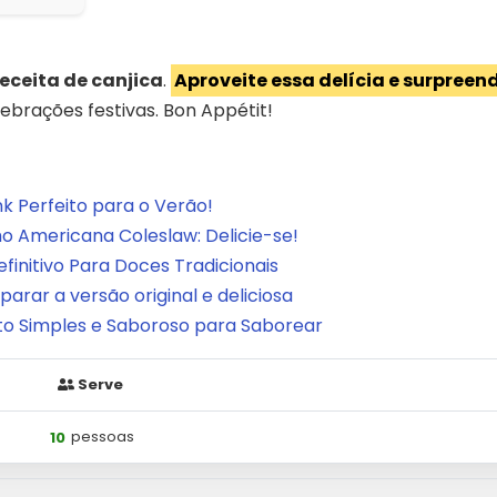
receita de canjica
.
Aproveite essa delícia e surpreen
lebrações festivas. Bon Appétit!
nk Perfeito para o Verão!
o Americana Coleslaw: Delicie-se!
finitivo Para Doces Tradicionais
rar a versão original e deliciosa
ato Simples e Saboroso para Saborear
Serve
10
pessoas