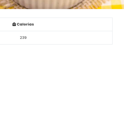
Calorias
239