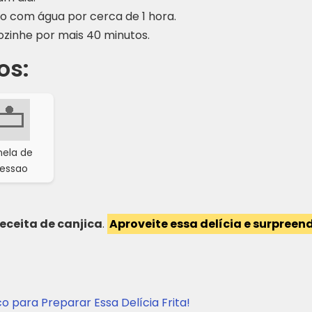
o com água por cerca de 1 hora.
cozinhe por mais 40 minutos.
os:
nela de
ressao
receita de canjica
.
Aproveite essa delícia e surpree
co para Preparar Essa Delícia Frita!