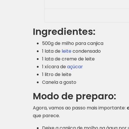
Ingredientes:
500g de milho para canjica
1 lata de
leite
condensado
1 lata de creme de leite
1 xícara de
açúcar
1 litro de leite
Canela a gosto
Modo de preparo:
Agora, vamos ao passo mais importante:
que parece.
Deixe a canjica de molho na água por 