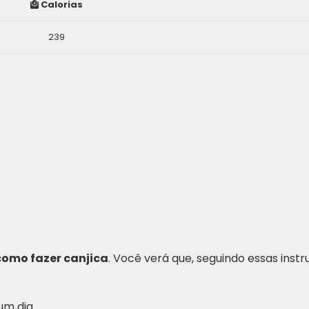
Calorias
239
como fazer canjica
. Você verá que, seguindo essas inst
um dia.