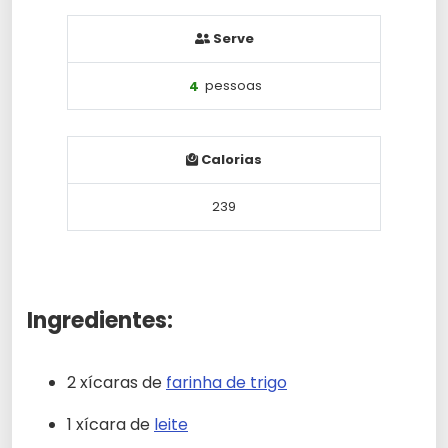
Serve
4
pessoas
Calorias
239
Ingredientes:
2 xícaras de
farinha de trigo
1 xícara de
leite