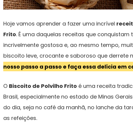
Hoje vamos aprender a fazer uma incrível
receit
Frito
. É uma daquelas receitas que conquistam to
incrivelmente gostosa e, ao mesmo tempo, muit
biscoito leve, crocante e saboroso que derrete 
nosso passo a passo e faça essa delícia em c
O
Biscoito de Polvilho Frito
é uma receita tradic
Brasil, especialmente no estado de Minas Gerais.
do dia, seja no café da manhã, no lanche da t
as refeições.