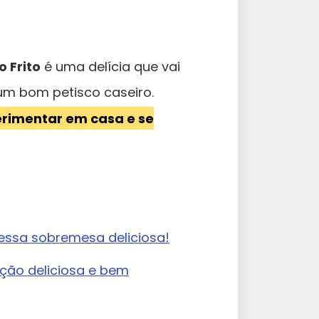
o Frito
é uma delícia que vai
um bom petisco caseiro.
erimentar em casa e se
 essa sobremesa deliciosa!
pção deliciosa e bem