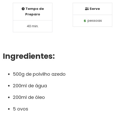
Tempo de
Serve
Preparo
6
pessoas
40 min.
Ingredientes:
500g de polvilho azedo
200ml de água
200ml de óleo
5 ovos