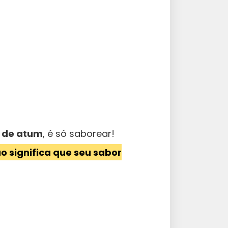
ê de atum
, é só saborear!
o significa que seu sabor