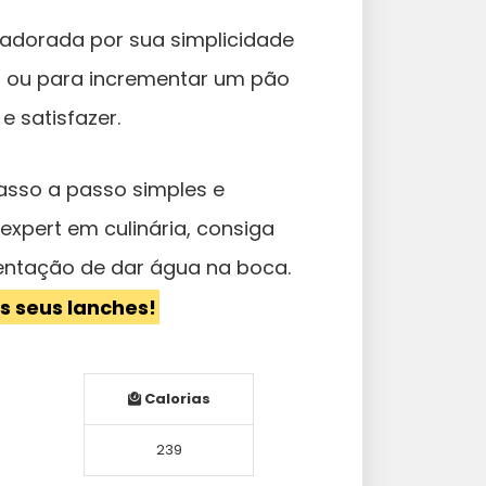
 adorada por sua simplicidade
do ou para incrementar um pão
e satisfazer.
asso a passo simples e
xpert em culinária, consiga
entação de dar água na boca.
s seus lanches!
Calorias
239