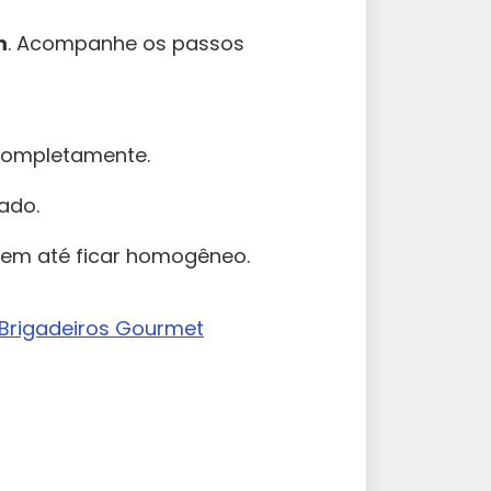
m
. Acompanhe os passos
completamente.
ado.
bem até ficar homogêneo.
o Brigadeiros Gourmet