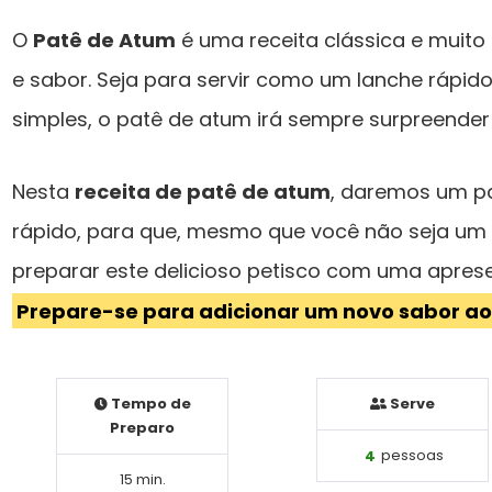
O
Patê de Atum
é uma receita clássica e muito
e sabor. Seja para servir como um lanche rápi
simples, o patê de atum irá sempre surpreender 
Nesta
receita de patê de atum
, daremos um p
rápido, para que, mesmo que você não seja um e
preparar este delicioso petisco com uma apres
Prepare-se para adicionar um novo sabor ao
Tempo de
Serve
Preparo
4
pessoas
15 min.