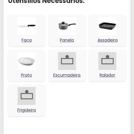
Utensílios Necessários:
Faca
Panela
Assadeira
Prato
Escumadeira
Ralador
Frigideira