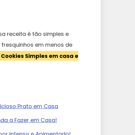
sa receita é tão simples e
s fresquinhos em menos de
 Cookies Simples em casa e
licioso Prato em Casa
nda a Fazer em Casa!
bor Intenso e Apimentado!