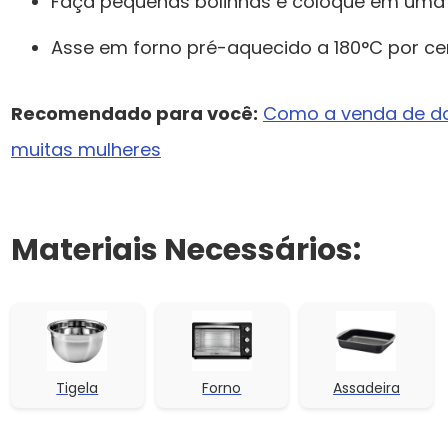
Faça pequenas bolinhas e coloque em uma 
Asse em forno pré-aquecido a 180°C por cer
Recomendado para você:
Como a venda de do
muitas mulheres
Materiais Necessários:
Tigela
Forno
Assadeira