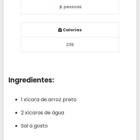
3
pessoas
Calorias
239
Ingredientes:
1 xícara de arroz preto
2 xícaras de água
Sal a gosto