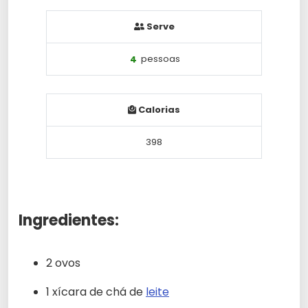
Serve
4
pessoas
Calorias
398
Ingredientes:
2 ovos
1 xícara de chá de
leite