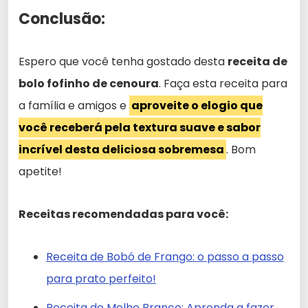
Conclusão:
Espero que você tenha gostado desta
receita de
bolo fofinho de cenoura
. Faça esta receita para
a família e amigos e
aproveite o elogio que
você receberá pela textura suave e sabor
incrível desta deliciosa sobremesa
. Bom
apetite!
Receitas recomendadas para você:
Receita de Bobó de Frango: o passo a passo
para prato perfeito!
Receita de Molho Branco: Aprenda a fazer