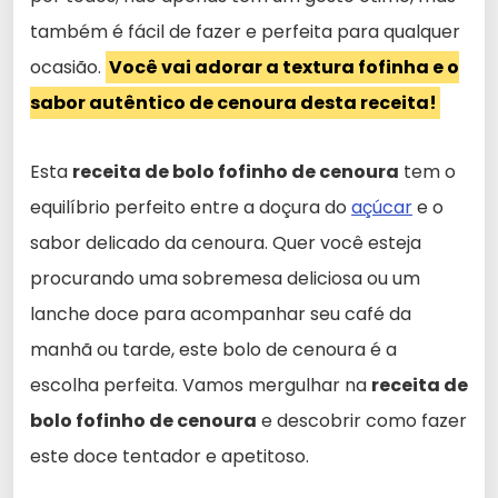
também é fácil de fazer e perfeita para qualquer
ocasião.
Você vai adorar a textura fofinha e o
sabor autêntico de cenoura desta receita!
Esta
receita de bolo fofinho de cenoura
tem o
equilíbrio perfeito entre a doçura do
açúcar
e o
sabor delicado da cenoura. Quer você esteja
procurando uma sobremesa deliciosa ou um
lanche doce para acompanhar seu café da
manhã ou tarde, este bolo de cenoura é a
escolha perfeita. Vamos mergulhar na
receita de
bolo fofinho de cenoura
e descobrir como fazer
este doce tentador e apetitoso.