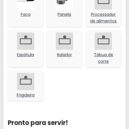
Faca
Panela
Processador
de alimentos
Espátula
Ralador
Tábua de
corte
Frigideira
Pronto para servir!