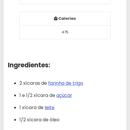
Calorias
475
Ingredientes:
2 xícaras de
farinha de trigo
1 e 1/2 xícara de
açúcar
1 xícara de
leite
1/2 xícara de óleo