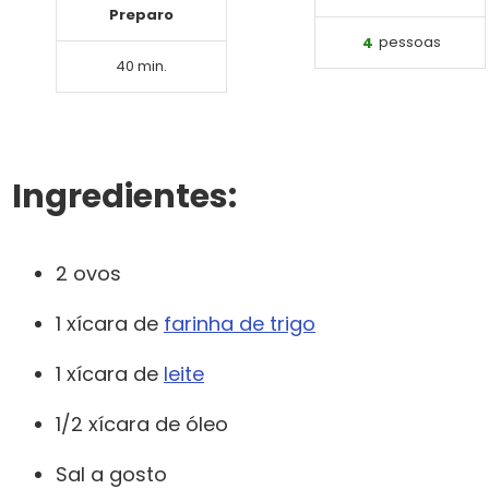
Preparo
4
pessoas
40 min.
Ingredientes:
2 ovos
1 xícara de
farinha de trigo
1 xícara de
leite
1/2 xícara de óleo
Sal a gosto