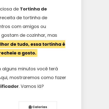
iciosa de
Tortinha de
receita de tortinha de
contros com amigos ou
e gostam de cozinhar, mas
lhor de tudo, essa tortinha é
recheie a gosto.
Em alguns minutos você terá
 Aqui, mostraremos como fazer
dificador
. Vamos lá?
Calorias