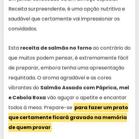
Receita surpreendente, é uma opção nutritiva e
saudável que certamente vai impressionar os
convidados.
Esta
receita de salmão no forno
ao contrário do
que muitos podem pensar, é extremamente fácil
de preparar, embora tenha uma apresentação
requintada. O aroma agradável e as cores
vibrantes do
Salmão Assado com Páprica, mel
e Cebola Roxa
vão aguçar o apetite e encantar
todos à mesa. Prepare-se
para fazer um prato
que certamente ficará gravado na memória
de quem provar
.