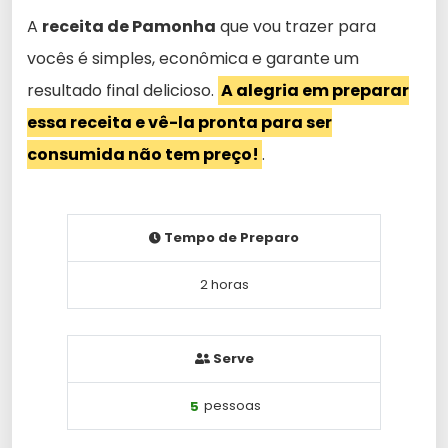
A
receita de Pamonha
que vou trazer para
vocês é simples, econômica e garante um
resultado final delicioso.
A alegria em preparar
essa receita e vê-la pronta para ser
consumida não tem preço!
.
Tempo de Preparo
2 horas
Serve
5
pessoas