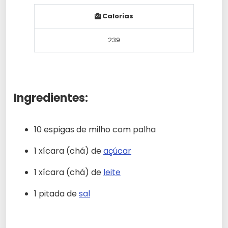
Calorias
239
Ingredientes:
10 espigas de milho com palha
1 xícara (chá) de
açúcar
1 xícara (chá) de
leite
1 pitada de
sal