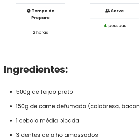
Tempo de
Serve
Preparo
4
pessoas
2 horas
Ingredientes:
500g de feijão preto
150g de carne defumada (calabresa, bacon
1 cebola média picada
3 dentes de alho amassados