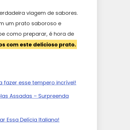
erdadeira viagem de sabores.
em um prato saboroso e
abe como preparar, é hora de
s com este delicioso prato.
 fazer esse tempero incrível!
olas Assadas – Surpreenda
r Essa Delícia Italiana!