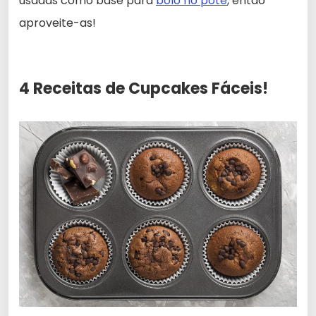
usadas como base para
bolo no pote
, então
aproveite-as!
4 Receitas de Cupcakes Fáceis!