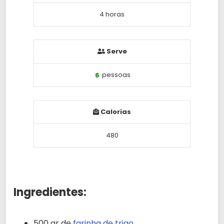
4 horas
Serve
6
pessoas
Calorias
480
Ingredientes:
500 gr de
farinha de trigo