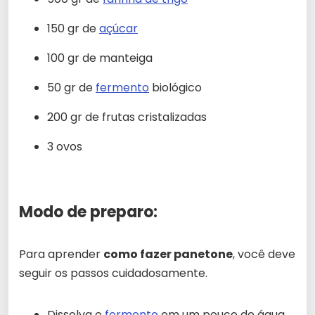
150 gr de
açúcar
100 gr de manteiga
50 gr de
fermento
biológico
200 gr de frutas cristalizadas
3 ovos
Modo de preparo:
Para aprender
como fazer panetone
, você deve
seguir os passos cuidadosamente.
Dissolva o
fermento
em um pouco de água