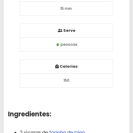
15 min.
Serve
6
pessoas
Calorias
150
Ingredientes:
2 xícaras de
farinha de trigo