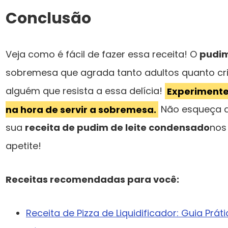
Conclusão
Veja como é fácil de fazer essa receita! O
pudim
sobremesa que agrada tanto adultos quanto cria
alguém que resista a essa delícia!
Experimente
na hora de servir a sobremesa.
Não esqueça d
sua
receita de pudim de leite condensado
nos
apetite!
Receitas recomendadas para você:
Receita de Pizza de Liquidificador: Guia Prát