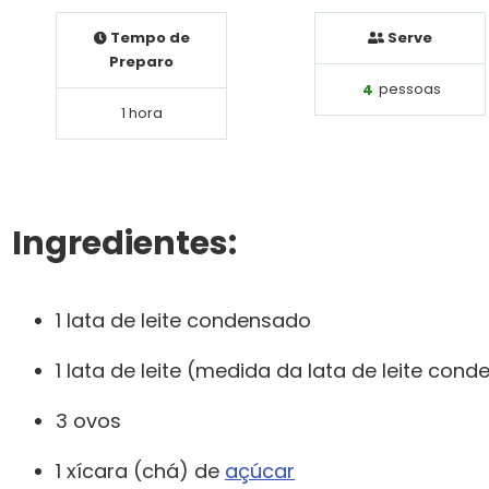
Tempo de
Serve
Preparo
4
pessoas
1 hora
Ingredientes:
1 lata de leite condensado
1 lata de leite (medida da lata de leite con
3 ovos
1 xícara (chá) de
açúcar