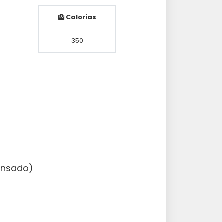
Calorias
350
densado)