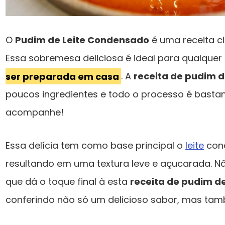
O
Pudim de Leite Condensado
é uma receita c
Essa sobremesa deliciosa é ideal para qualquer 
ser preparada em casa
. A
receita de pudim d
poucos ingredientes e todo o processo é bastan
acompanhe!
Essa delícia tem como base principal o
leite
cond
resultando em uma textura leve e açucarada. 
que dá o toque final à esta
receita de pudim d
conferindo não só um delicioso sabor, mas ta