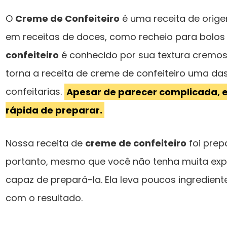
O
Creme de Confeiteiro
é uma receita de orige
em receitas de doces, como recheio para bolos 
confeiteiro
é conhecido por sua textura cremosa
torna a receita de creme de confeiteiro uma d
confeitarias.
Apesar de parecer complicada, es
rápida de preparar.
Nossa receita de
creme de confeiteiro
foi prepa
portanto, mesmo que você não tenha muita expe
capaz de prepará-la. Ela leva poucos ingredient
com o resultado.