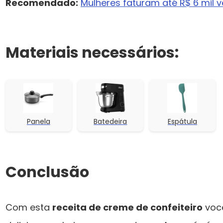
Recomendado:
Mulheres faturam até R$ 6 mil
Materiais necessários:
Panela
Batedeira
Espátula
Conclusão
Com esta
receita de creme de confeiteiro
você