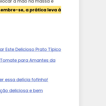
colocar a mão na massa e
Lembre-se, a prática leva à
 Este Delicioso Prato Típico
 Tomate para Amantes da
r essa delícia fofinha!
pção deliciosa e bem