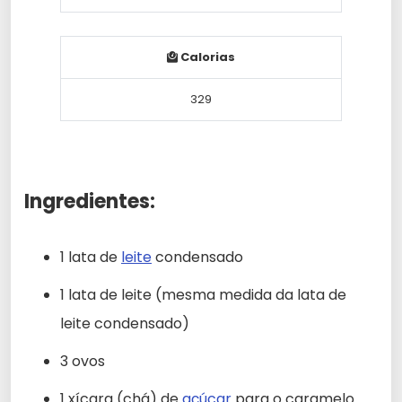
Calorias
329
Ingredientes:
1 lata de
leite
condensado
1 lata de leite (mesma medida da lata de
leite condensado)
3 ovos
1 xícara (chá) de
açúcar
para o caramelo